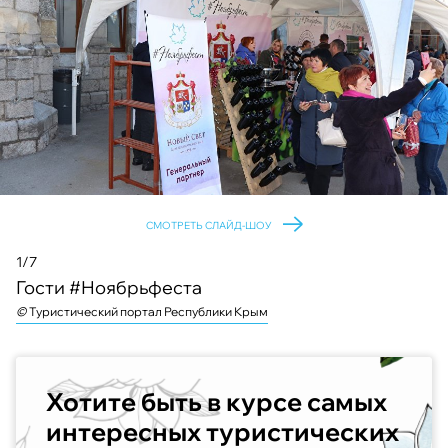
СМОТРЕТЬ СЛАЙД-ШОУ
1/7
Гости #Ноябрьфеста
©
©
©
©
©
©
©
Туристический портал Республики Крым
Хотите быть в курсе самых
интересных туристических