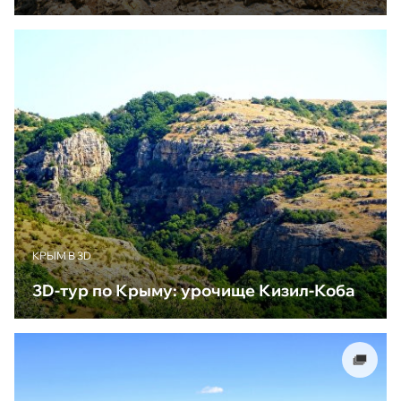
КРЫМ В 3D
3D-тур по Крыму: урочище Кизил-Коба