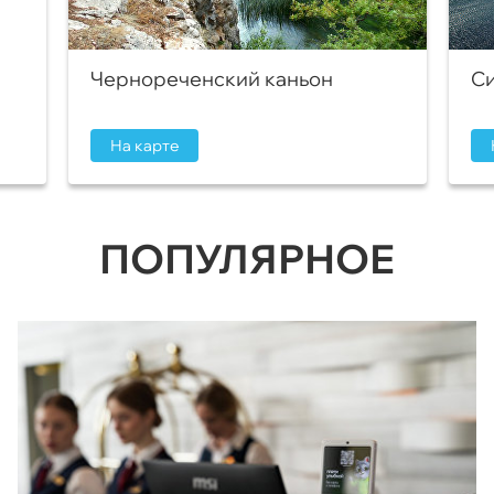
Чернореченский каньон
Си
На карте
ПОПУЛЯРНОЕ