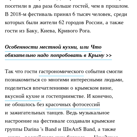
посетили в два раза больше гостей, чем в прошлом.
В 2018-м фестиваль принял 6 тысяч человек, среди
которых были жители 62 городов России, а также
гости из Баку, Киева, Кривого Рога.
Особенности местной кухни, или Что
обязательно надо попробовать в Крыму >>
Так что гости
гастрономического
события смогли
познакомиться со многими интересными людьми,
поделиться впечатлениями о крымском вине,
вкусной кухне
и гостеприимстве. И конечно,
не обошлось без
красочных фотосессий
и зажигательных танцев. Ведь музыкальное
настроение на фестивале создавали крымские
группы Darina 's Band и ШнAпS Band, а также
«акула» российского шоу-бизнеса —
Uma2rman
.