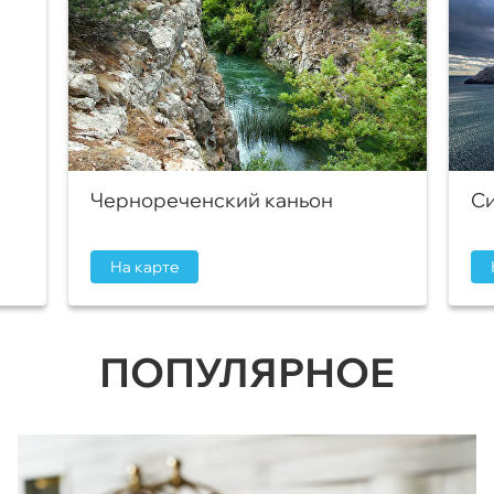
Чернореченский каньон
Си
На карте
ПОПУЛЯРНОЕ