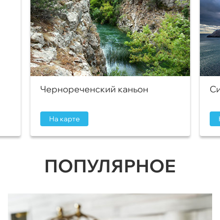
Чернореченский каньон
Си
На карте
ПОПУЛЯРНОЕ