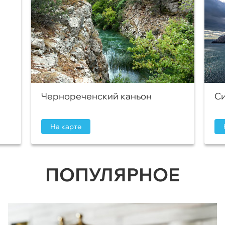
Чернореченский каньон
Си
На карте
ПОПУЛЯРНОЕ