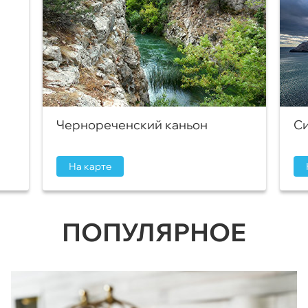
Чернореченский каньон
Си
На карте
ПОПУЛЯРНОЕ