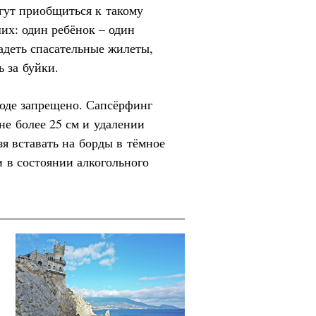
огут приобщиться к такому
их: один ребёнок – один
адеть спасательные жилеты,
 за буйки.
воде запрещено. Сапсёрфинг
не более 25 см и удалении
зя вставать на борды в тёмное
и в состоянии алкогольного