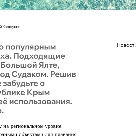
ей Коршунов
ло популярным
Новост
ыха. Подходящие
в Большой Ялте,
под Судаком. Решив
е забудьте о
публике Крым
её использования.
.
у на региональном уровне
водными объектами для плавания