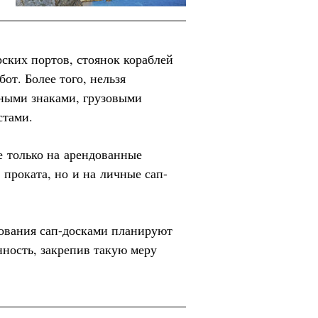
рских портов, стоянок кораблей
от. Более того, нельзя
нными знаками, грузовыми
стами.
е только на арендованные
 проката, но и на личные сап-
ования сап-досками планируют
ность, закрепив такую меру