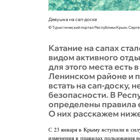
Девушка на сап-доске
©
Туристический портал Республики Крым, Серг
Катание на сапах ста
видом активного отд
для этого места есть 
Ленинском районе и 
встать на сап-доску, н
безопасности. В Рес
определены правила 
О них расскажем ниже
С 23 января в Крыму вступили в сил
изменения в правилах пользования 