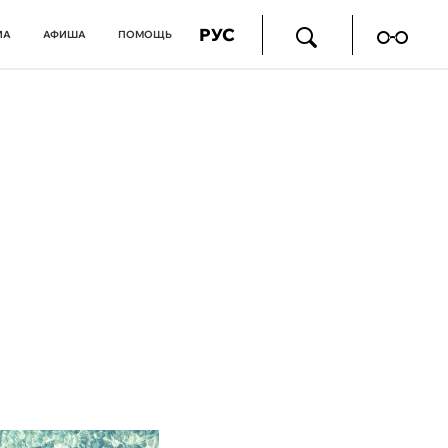
РУС
ИА
АФИША
ПОМОЩЬ