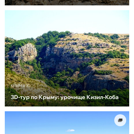
КРЫМ В 3D
3D-тур по Крыму: урочище Кизил-Коба