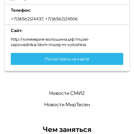
Телефон:
+7(36562)24437, +7(36562)24506
Сайт:
http://киммерия-волошина.рф/muzei-
zapovednika/dom-muzej-m-voloshina
Посмотреть на карте
Новости СМИ2
Новости МирТесен
Чем заняться