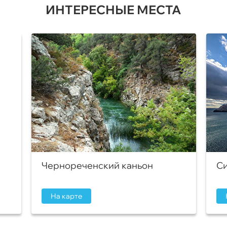
ИНТЕРЕСНЫЕ МЕСТА
Чернореченский каньон
Си
На карте