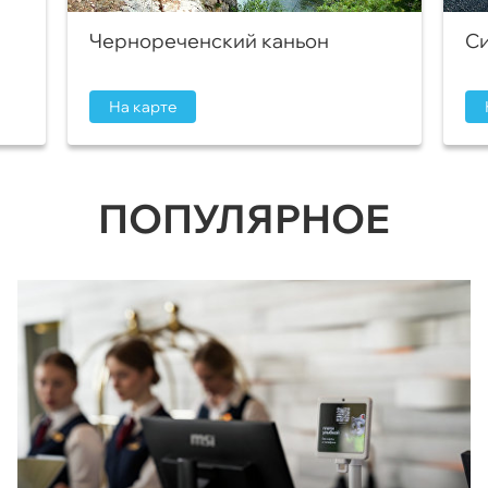
Чернореченский каньон
Си
На карте
ПОПУЛЯРНОЕ