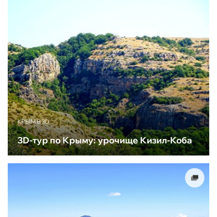
КРЫМ В 3D
3D-тур по Крыму: урочище Кизил-Коба