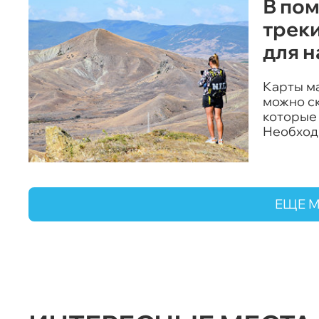
В пом
трек
для 
Карты м
можно с
которые
Необход
портале
ЕЩЕ 