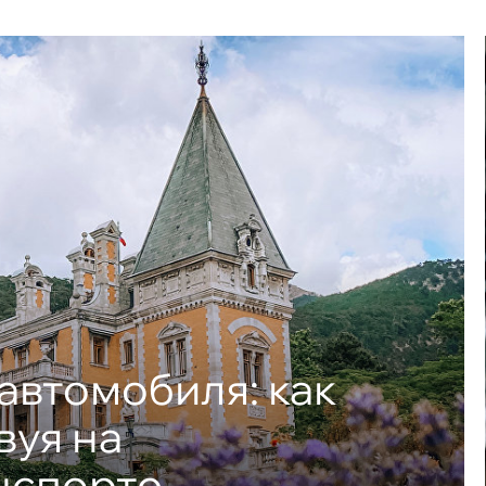
автомобиля: как
вуя на
нспорте