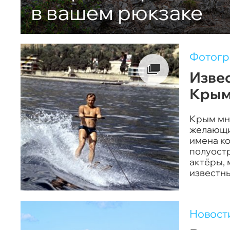
в вашем рюкзаке
Фотог
Извес
Крым
Крым мн
желающих
имена ко
полуостр
актёры, 
известны
Новост