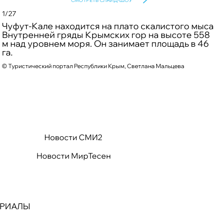
СМОТРЕТЬ СЛАЙД-ШОУ
1/27
Чуфут-Кале находится на плато скалистого мыса
Внутренней гряды Крымских гор на высоте 558
м над уровнем моря. Он занимает площадь в 46
©
га.
©
©
©
©
©
©
©
©
©
©
©
©
©
©
©
©
©
©
Туристический портал Республики Крым, Светлана Мальцева
©
©
©
©
©
©
©
©
Новости СМИ2
Новости МирТесен
ЕРИАЛЫ