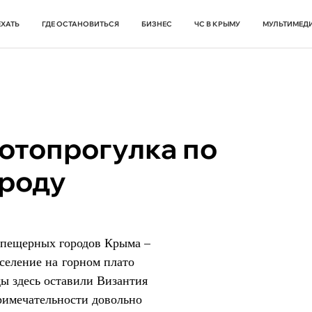
ЕХАТЬ
ГДЕ ОСТАНОВИТЬСЯ
БИЗНЕС
ЧС В КРЫМУ
МУЛЬТИМЕД
отопрогулка по
роду
 пещерных городов Крыма –
оселение на горном плато
ды здесь оставили Византия
римечательности довольно