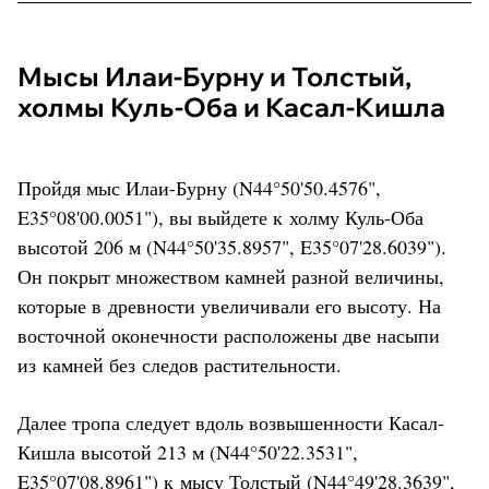
Мысы Илаи-Бурну и Толстый,
холмы Куль-Оба и Касал-Кишла
Пройдя мыс Илаи-Бурну (N44°50'50.4576",
E35°08'00.0051"), вы выйдете к холму Куль-Оба
высотой 206 м (N44°50'35.8957", E35°07'28.6039").
Он покрыт множеством камней разной величины,
которые в древности увеличивали его высоту. На
восточной оконечности расположены две насыпи
из камней без следов растительности.
Далее тропа следует вдоль возвышенности Касал-
Кишла высотой 213 м (N44°50'22.3531",
E35°07'08.8961") к мысу Толстый (N44°49'28.3639",