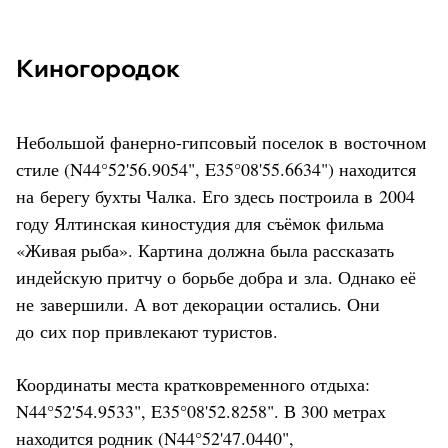
Киногородок
Небольшой фанерно-гипсовый поселок в восточном
стиле (N44°52'56.9054", E35°08'55.6634") находится
на берегу бухты Чалка. Его здесь построила в 2004
году Ялтинская киностудия для съёмок фильма
«Живая рыба». Картина должна была рассказать
индейскую притчу о борьбе добра и зла. Однако её
не завершили. А вот декорации остались. Они
до сих пор привлекают туристов.
Координаты места кратковременного отдыха:
N44°52'54.9533", E35°08'52.8258". В 300 метрах
находится родник (N44°52'47.0440",