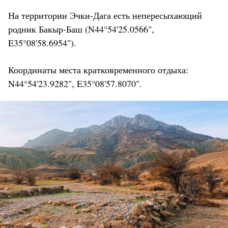
На территории Эчки-Дага есть непересыхающий
родник Бакыр-Баш (N44°54'25.0566",
E35°08'58.6954").
Координаты места кратковременного отдыха:
N44°54'23.9282", E35°08'57.8070".