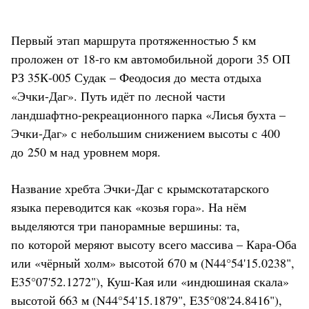
Первый этап маршрута протяженностью 5 км
проложен от 18-го км автомобильной дороги 35 ОП
РЗ 35К-005 Судак – Феодосия до места отдыха
«Эчки-Даг». Путь идёт по лесной части
ландшафтно-рекреационного парка «Лисья бухта –
Эчки-Даг» с небольшим снижением высоты с 400
до 250 м над уровнем моря.
Название хребта Эчки-Даг с крымскотатарского
языка переводится как «козья гора». На нём
выделяются три панорамные вершины: та,
по которой меряют высоту всего массива – Кара-Оба
или «чёрный холм» высотой 670 м (N44°54'15.0238",
E35°07'52.1272"), Куш-Кая или «индюшиная скала»
высотой 663 м (N44°54'15.1879", E35°08'24.8416"),