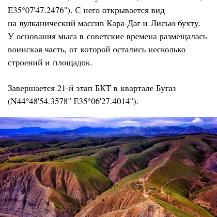
E35°07'47.2476"). С него открывается вид
на вулканический массив Кара-Даг и Лисью бухту.
У основания мыса в советские времена размещалась
воинская часть, от которой остались несколько
строений и площадок.
Завершается 21-й этап БКТ в квартале Бугаз
(N44°48'54.3578" E35°06'27.4014").