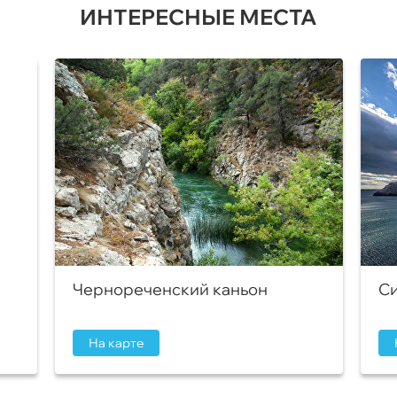
ИНТЕРЕСНЫЕ МЕСТА
Чернореченский каньон
Си
На карте