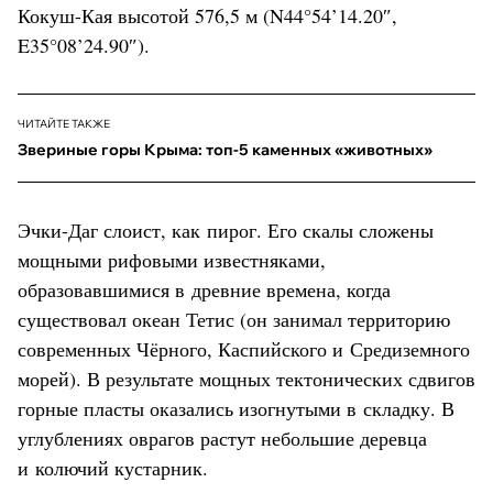
Кокуш-Кая высотой 576,5 м (N44°54’14.20″,
E35°08’24.90″).
ЧИТАЙТЕ ТАКЖЕ
Звериные горы Крыма: топ-5 каменных «животных»
Эчки-Даг слоист, как пирог. Его скалы сложены
мощными рифовыми известняками,
образовавшимися в древние времена, когда
существовал океан Тетис (он занимал территорию
современных Чёрного, Каспийского и Средиземного
морей). В результате мощных тектонических сдвигов
горные пласты оказались изогнутыми в складку. В
углублениях оврагов растут небольшие деревца
и колючий кустарник.