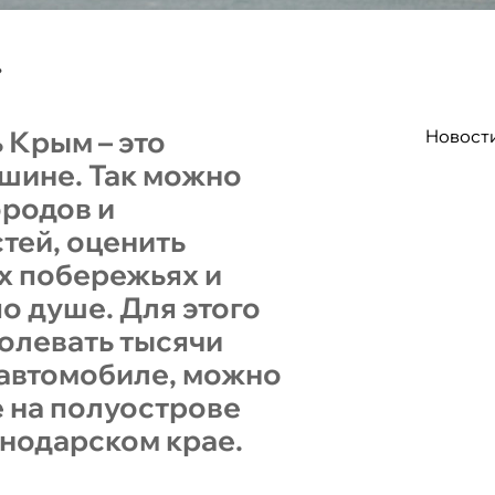
»
 Крым – это
Новост
шине. Так можно
ородов и
тей, оценить
ех побережьях и
о душе. Для этого
олевать тысячи
 автомобиле, можно
е на полуострове
снодарском крае.