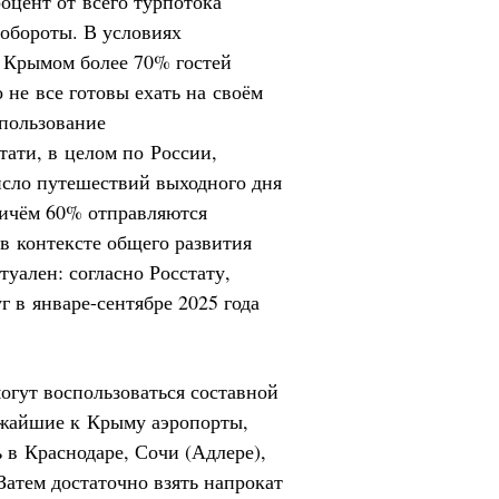
оцент от всего турпотока
 обороты. В условиях
 Крымом более 70% гостей
не все готовы ехать на своём
 пользование
ати, в целом по России,
исло путешествий выходного дня
причём 60% отправляются
в контексте общего развития
уален: согласно Росстату,
 в январе-сентябре 2025 года
огут воспользоваться составной
ижайшие к Крыму аэропорты,
 в Краснодаре, Сочи (Адлере),
атем достаточно взять напрокат