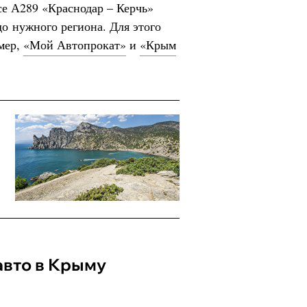
се А289 «Краснодар – Керчь»
до нужного региона. Для этого
мер,
«Мой Автопрокат»
и
«Крым
авто в Крыму