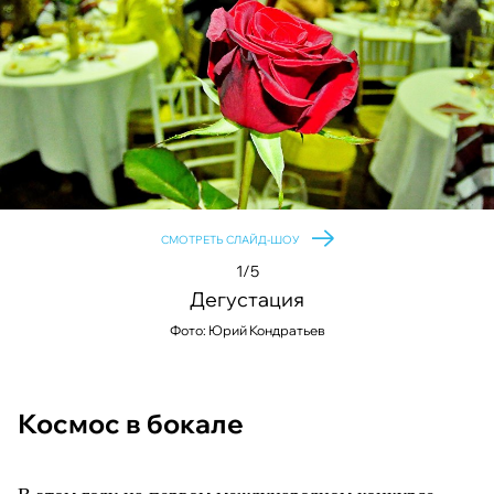
СМОТРЕТЬ СЛАЙД-ШОУ
1/5
Дегустация
©
©
Фото: Юрий Кондратьев
©
Космос в бокале
В этом году на
первом международном конкурсе