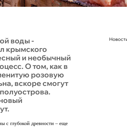
ой воды -
Новост
л крымского
ресный и необычный
цесс. О том, как в
менитую розовую
ьна, вскоре смогут
 полуострова.
 новый
ут.
ы с глубокой древности – еще