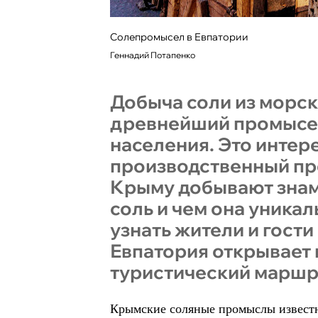
Солепромысел в Евпатории
Геннадий Потапенко
Добыча соли из морск
древнейший промысе
населения. Это инте
производственный про
Крыму добывают зна
соль и чем она уникал
узнать жители и гости
Евпатория открывает
туристический маршр
Крымские соляные промыслы известн