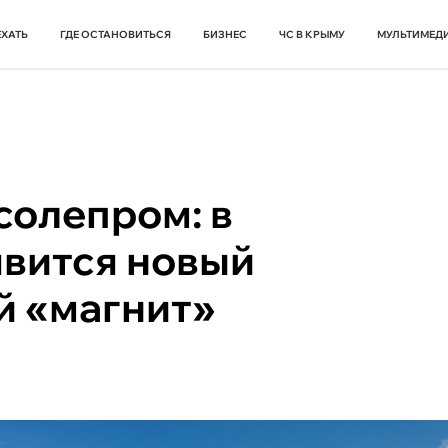
ЕХАТЬ
ГДЕ ОСТАНОВИТЬСЯ
БИЗНЕС
ЧС В КРЫМУ
МУЛЬТИМЕД
солепром: в
явится новый
й «магнит»