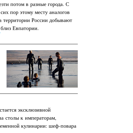
езти потом в разные города. С
 сих пор этому месту аналогов
на территории России добывают
ш
близ Евпатории.
остается эксклюзивной
на столы к императорам,
временной кулинарии: шеф-повара