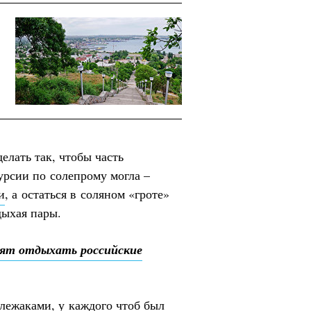
елать так, чтобы часть
урсии по солепрому могла –
и
, а остаться в соляном «гроте»
дыхая пары.
бят отдыхать российские
лежаками, у каждого чтоб был