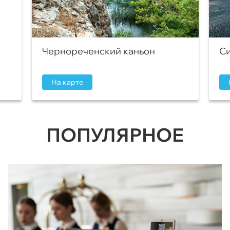
Чернореченский каньон
Си
На карте
ПОПУЛЯРНОЕ