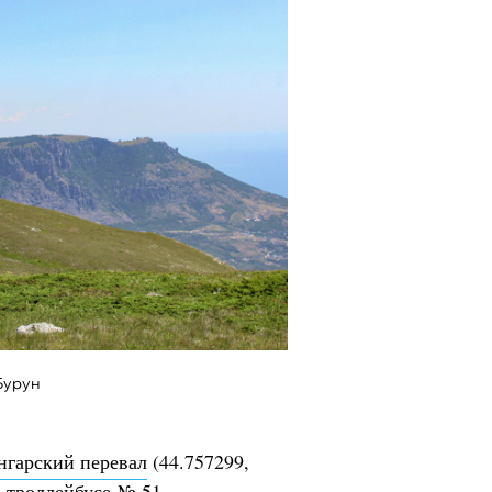
Бурун
нгарский перевал
(44.757299,
а троллейбусе № 51