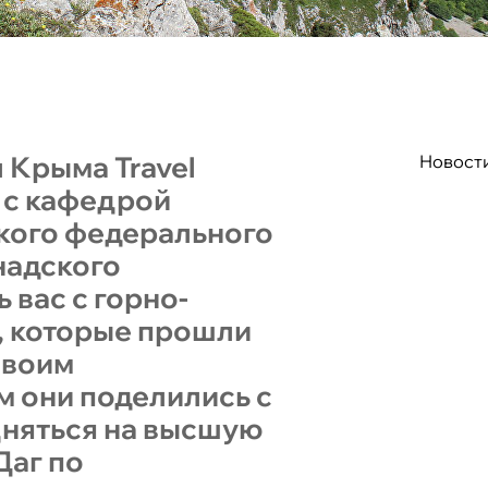
 Крыма Travel
Новост
 с кафедрой
кого федерального
надского
 вас с горно-
 которые прошли
Своим
м они поделились с
дняться на высшую
Даг по