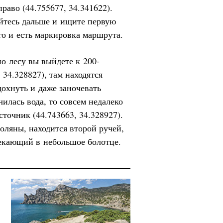
раво (44.755677, 34.341622).
яйтесь дальше и ищите первую
то и есть маркировка маршрута.
по лесу вы выйдете к 200-
 34.328827), там находятся
дохнуть и даже заночевать
чилась вода, то совсем недалеко
очник (44.743663, 34.328927).
поляны, находится второй ручей,
текающий в небольшое болотце.