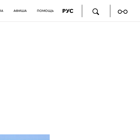
РУС
ИА
АФИША
ПОМОЩЬ