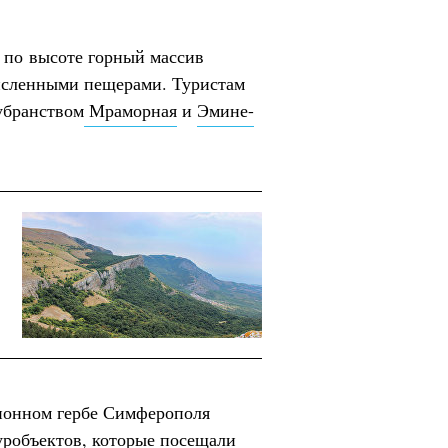
 по высоте горный массив
исленными пещерами. Туристам
убранством
Мраморная
и
Эмине-
ионном гербе Симферополя
туробъектов, которые посещали