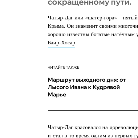
сокращённому пути.
Чатыр-Даг или «шатёр-гора» – пятый
Крыма. Он знаменит своими многоч
хорошо известны богатые натёчным 
Баир-Хосар
.
ЧИТАЙТЕ ТАКЖЕ
Маршрут выходного дня: от
Лысого Ивана к Кудрявой
Марье
Чатыр-Даг
красовался на дореволюц
и стал в то время одним из первых 