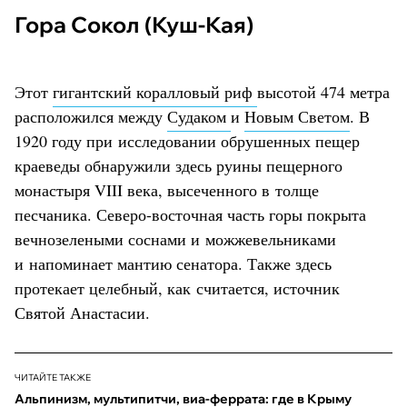
Гора Сокол (Куш-Кая)
Этот
гигантский коралловый риф
высотой 474 метра
расположился между
Судаком
и
Новым Светом
. В
1920 году при исследовании обрушенных пещер
краеведы обнаружили здесь руины пещерного
монастыря VIII века, высеченного в толще
песчаника. Северо-восточная часть горы покрыта
вечнозелеными соснами и можжевельниками
и напоминает мантию сенатора. Также здесь
протекает целебный, как считается, источник
Святой Анастасии.
ЧИТАЙТЕ ТАКЖЕ
Альпинизм, мультипитчи, виа-феррата: где в Крыму