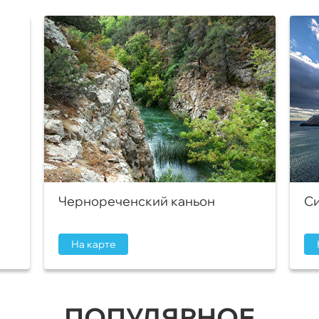
Чернореченский каньон
Си
На карте
ПОПУЛЯРНОЕ