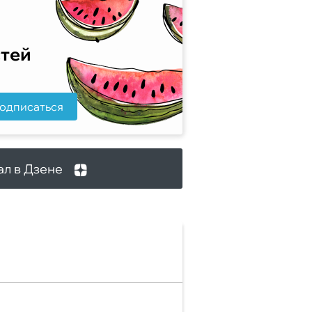
стей
одписаться
ал в Дзене