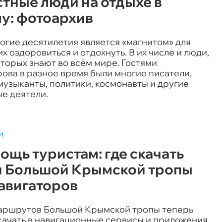
тные люди на отдыхе в
у: фотоархив
огие десятилетия является «магнитом» для
 оздоровиться и отдохнуть. В их числе и люди,
торых знают во всём мире. Гостями
ова в разное время были многие писатели,
музыканты, политики, космонавты и другие
е деятели.
и
ощь туристам: где скачать
и Большой Крымской тропы
навигаторов
аршрутов Большой Крымской тропы теперь
качать в навигационные сервисы и приложения,