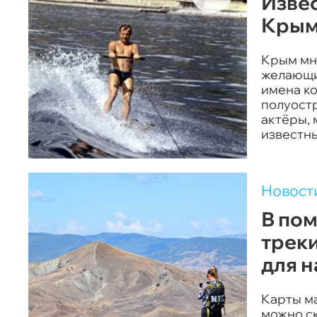
Извес
Крым
Крым мн
желающих
имена ко
полуостр
актёры, 
известны
Новост
В пом
трек
для 
Карты м
можно с