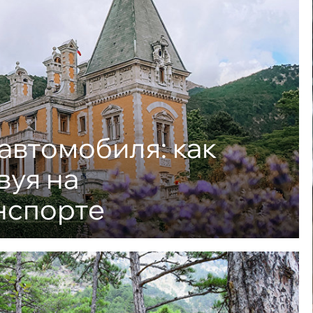
автомобиля: как
вуя на
нспорте