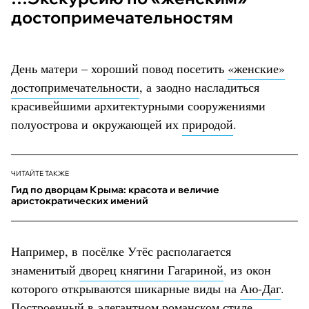
достопримечательностям
День матери – хороший повод посетить
«женские»
достопримечательности
, а заодно насладиться
красивейшими архитектурными сооружениями
полуострова и окружающей их
природой
.
ЧИТАЙТЕ ТАКЖЕ
Гид по дворцам Крыма: красота и величие
аристократических имений
Например, в посёлке Утёс располагается
знаменитый
дворец княгини Гагариной
, из окон
которого открываются шикарные виды на
Аю-Даг
.
Построенный в элегантном романском стиле,