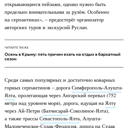
открывающиеся пейзажи, однако нужно быть
предельно внимательными за рулём. Особенно
на серпантинах», – предостерёг организатор
авторских туров и экскурсий Руслан.
ЧИТАЙТЕ ТАКЖЕ
Осень в Крыму: пять причин ехать на отдых в бархатный
сезон
Среди самых популярных и достаточно коварных
горных серпантинов – дорога
Симферополь-Алушта
-
Ялта
, пролегающая через Ангарский перевал (752
метра над уровнем моря), дорога, идущая на
Ялту
через Ай-Петри (
Бахчисарай
-Соколиное-Ялта),
а также трассы
Севастополь-Ялта
, Алушта-
Малореченское-
Судак
-
Феодосия
, дорога на Судак