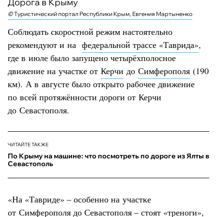
Дорога в Крыму
©
©
©
©
©
Туристический портал Республики Крым, Евгения Мартыненко
Соблюдать скоростной режим настоятельно
рекомендуют и на
федеральной трассе «Таврида»
,
где в июле было запущено четырёхполосное
движение на участке от
Керчи
до
Симферополя
(190
км). А в августе было открыто рабочее движение
по всей протяжённости дороги от Керчи
до Севастополя.
ЧИТАЙТЕ ТАКЖЕ
По Крыму на машине: что посмотреть по дороге из Ялты в
Севастополь
«На «Тавриде» – особенно на участке
от Симферополя до
Севастополя
– стоят «треноги»,