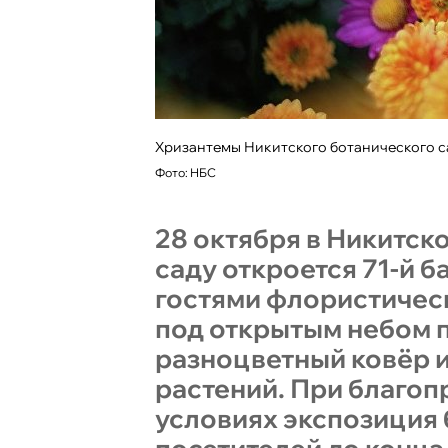
Хризантемы Никитского ботанического с
Фото: НБС
28 октября в Никитск
саду откроется 71-й б
гостями флористичес
под открытым небом 
разноцветный ковёр и
растений. При благо
условиях экспозиция 