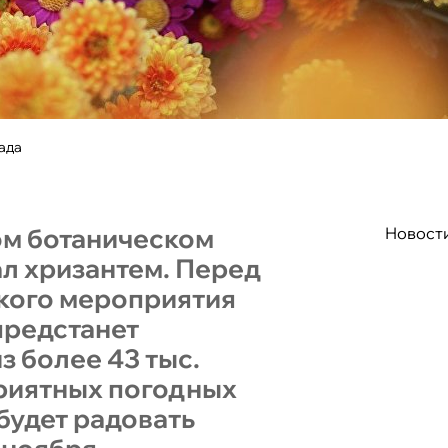
ада
ом ботаническом
Новост
ал хризантем. Перед
кого мероприятия
предстанет
з более 43 тыс.
приятных погодных
будет радовать