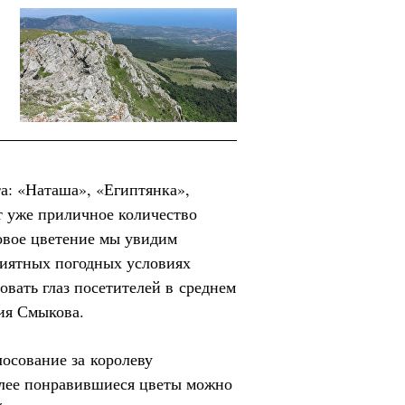
та: «Наташа», «Египтянка»,
т уже приличное количество
овое цветение мы увидим
риятных погодных условиях
овать глаз посетителей в среднем
лия Смыкова.
лосование за королеву
олее понравившиеся цветы можно