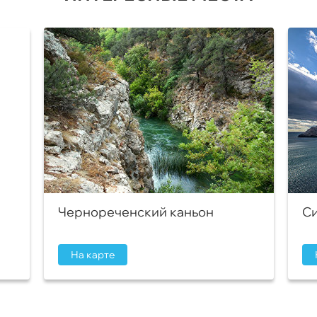
Чернореченский каньон
Си
На карте