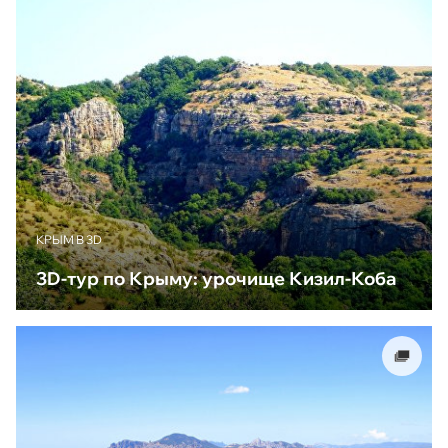
КРЫМ В 3D
3D-тур по Крыму: урочище Кизил-Коба