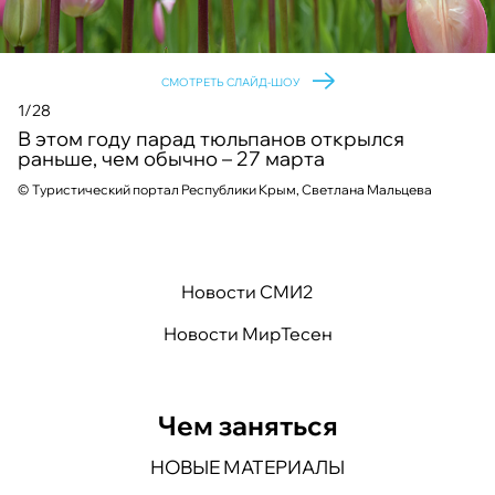
СМОТРЕТЬ СЛАЙД-ШОУ
1/28
В этом году парад тюльпанов открылся
раньше, чем обычно – 27 марта
©
©
©
©
©
©
©
©
©
©
©
©
©
©
©
©
©
©
©
©
Туристический портал Республики Крым, Светлана Мальцева
©
©
©
©
©
©
©
©
Новости СМИ2
Новости МирТесен
Чем заняться
НОВЫЕ МАТЕРИАЛЫ