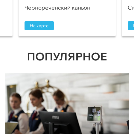
Чернореченский каньон
Си
На карте
ПОПУЛЯРНОЕ