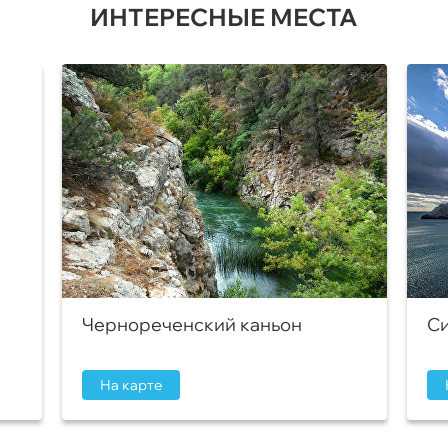
ИНТЕРЕСНЫЕ МЕСТА
Чернореченский каньон
Си
На карте