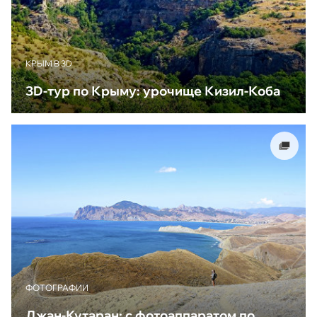
КРЫМ В 3D
3D-тур по Крыму: урочище Кизил-Коба
ФОТОГРАФИИ
Джан-Кутаран: с фотоаппаратом по