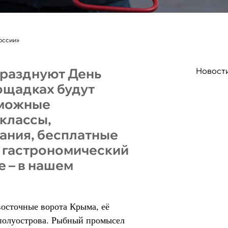
оссии»
тпразднуют День
Новост
ощадках будут
зможные
классы,
ания, бесплатные
и гастрономический
 – в нашем
 восточные ворота Крыма, её
полуострова. Рыбный промысел