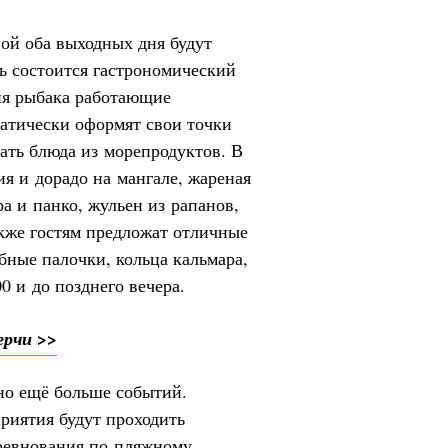
ной оба выходных дня будут
сь состоится гастрономический
ня рыбака работающие
атически оформят свои точки
дать блюда из морепродуктов. В
я и дорадо на мангале, жареная
ра и панко, жульен из рапанов,
кже гостям предложат отличные
ыбные палочки, кольца кальмара,
00 и до позднего вечера.
ерчи >>
но ещё больше событий.
приятия будут проходить
оревнования по пляжному