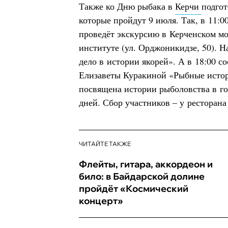
Также ко Дню рыбака в
Керчи
подгот
которые пройдут 9 июля. Так, в 11:
проведёт экскурсию в Керченском м
институте (ул. Орджоникидзе, 50). Н
дело в истории якорей». А в 18:00 с
Елизаветы Куракиной «Рыбные истори
посвящена истории рыболовства в г
дней. Сбор участников – у ресторана 
ЧИТАЙТЕ ТАКЖЕ
Флейты, гитара, аккордеон и
било: в Байдарской долине
пройдёт «Космический
концерт»