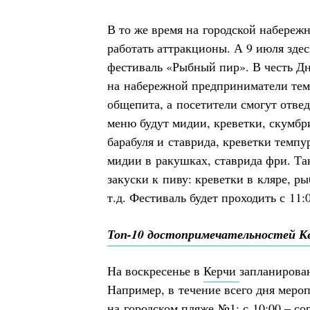
В то же время на городской набереж
работать аттракционы. А 9 июля зде
фестиваль «Рыбный пир». В честь Д
на набережной предприниматели тем
общепита, а посетители смогут отве
меню будут мидии, креветки, скумбри
барабуля и ставрида, креветки темпу
мидии в ракушках, ставрида фри. Та
закуски к пиву: креветки в кляре, р
т.д. Фестиваль будет проходить с 11:
Топ-10 достопримечательностей К
На воскресенье в
Керчи
запланирова
Например, в течение всего дня меро
на городском пляже №1: с 10:00 – с