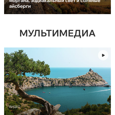
моргана, зодиакальный свет и соляные
айсберги
МУЛЬТИМЕДИА
ВИДЕО