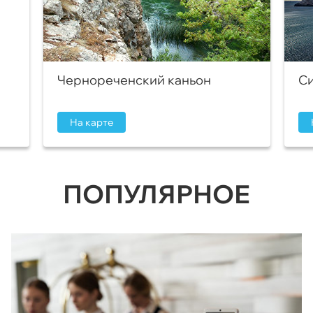
Чернореченский каньон
Си
На карте
ПОПУЛЯРНОЕ