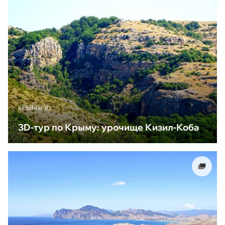
КРЫМ В 3D
3D-тур по Крыму: урочище Кизил-Коба