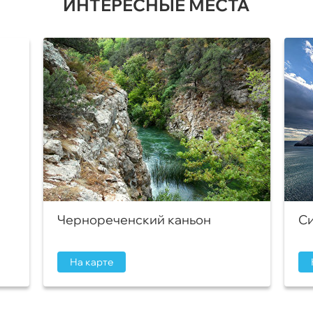
ИНТЕРЕСНЫЕ МЕСТА
Чернореченский каньон
Си
На карте