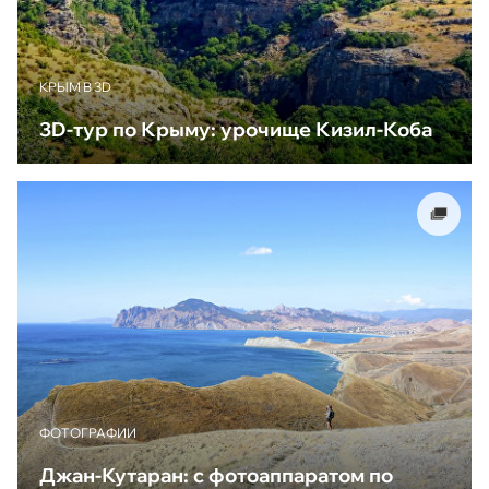
КРЫМ В 3D
3D-тур по Крыму: урочище Кизил-Коба
ФОТОГРАФИИ
Джан-Кутаран: с фотоаппаратом по