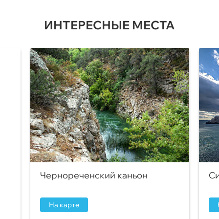
ИНТЕРЕСНЫЕ МЕСТА
Чернореченский каньон
Си
На карте