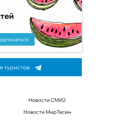
стей
одписаться
я туристов
Новости СМИ2
Новости МирТесен