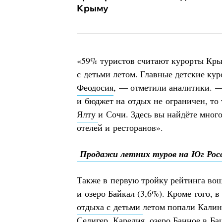
Крыму
«59% туристов считают курорты Кр
с детьми летом. Главные детские к
Феодосия
, — отметили аналитики. 
и бюджет на отдых не ограничен, то
Ялту
и Сочи. Здесь вы найдёте мно
отелей и ресторанов».
Продажи летних туров на Юг Росс
Также в первую тройку рейтинга во
и озеро Байкал (3,6%). Кроме того, 
отдыха с детьми
летом попали Калини
Селигер, Карелия, озеро Банное в Б