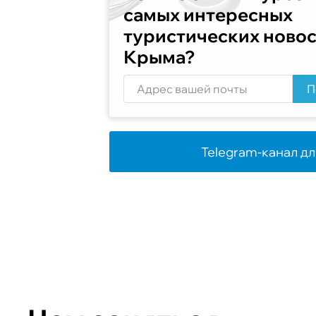
самых интересных
туристических ново
Крыма?
П
Telegram-канал дл