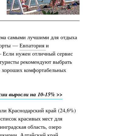
ыма самыми лучшими для отдыха
урорты —
Евпатория
и
— Если нужен отличный сервис
 туристы рекомендуют выбрать
го хороших комфортабельных
ии выросли на 10-15% >>
шли Краснодарский край (24,6%)
в список красивых мест для
нградская область, озеро
ашкирии, Алтайский край,