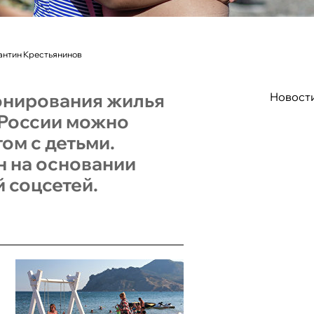
антин Крестьянинов
онирования жилья
Новост
в России можно
ом с детьми.
н на основании
 соцсетей.