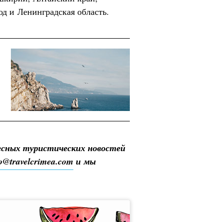
д и Ленинградская область.
есных туристических новостей
fo@travelcrimea.com
и мы