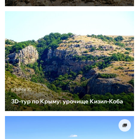
КРЫМ В 3D
3D-тур по Крыму: урочище Кизил-Коба