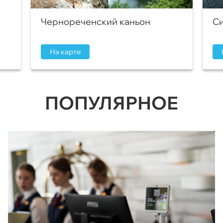
Чернореченский каньон
Си
На карте
ПОПУЛЯРНОЕ