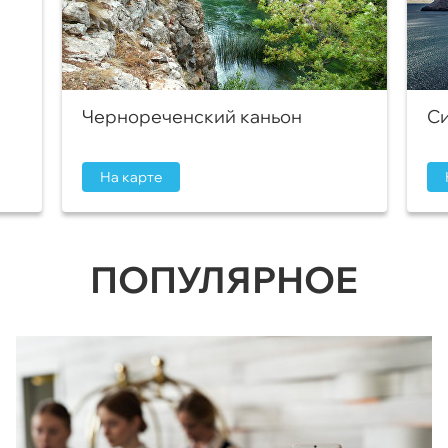
Чернореченский каньон
Си
На карте
ПОПУЛЯРНОЕ