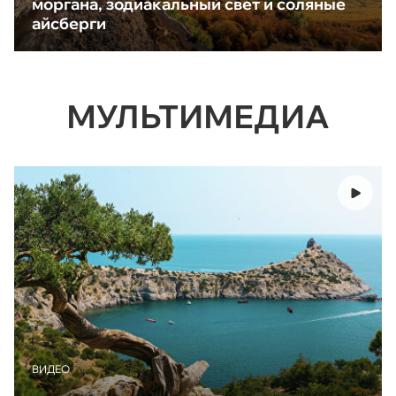
моргана, зодиакальный свет и соляные
айсберги
МУЛЬТИМЕДИА
ВИДЕО