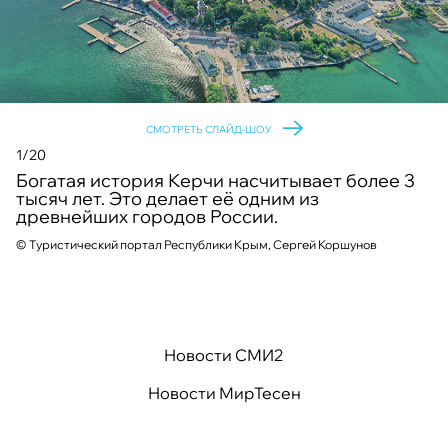
СМОТРЕТЬ СЛАЙД-ШОУ
1/20
Богатая история Керчи насчитывает более 3
тысяч лет. Это делает её одним из
древнейших городов России.
©
©
©
©
©
©
©
©
©
Туристический портал Республики Крым, Сергей Коршунов
©
©
©
©
©
©
©
©
©
©
©
Новости СМИ2
Новости МирТесен