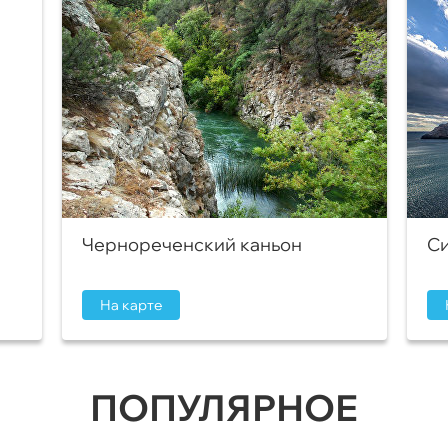
Чернореченский каньон
Си
На карте
ПОПУЛЯРНОЕ