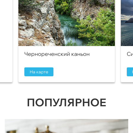
Чернореченский каньон
Си
На карте
ПОПУЛЯРНОЕ