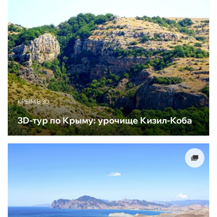
КРЫМ В 3D
3D-тур по Крыму: урочище Кизил-Коба