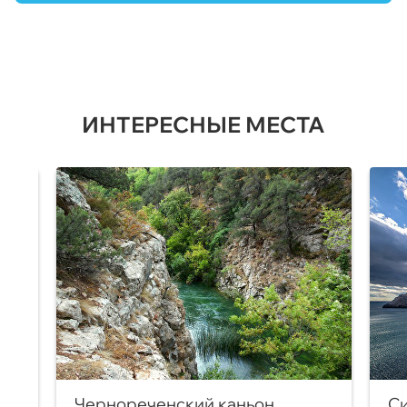
ИНТЕРЕСНЫЕ МЕСТА
Чернореченский каньон
Си