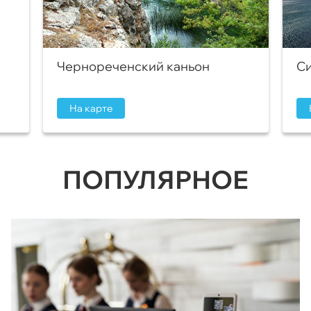
Чернореченский каньон
Си
На карте
ПОПУЛЯРНОЕ