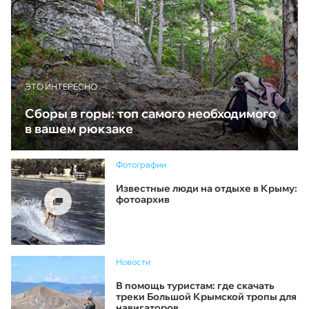
ЭТО ИНТЕРЕСНО
Сборы в горы: топ самого необходимого
в вашем рюкзаке
Фотографии
Известные люди на отдыхе в Крыму:
фотоархив
Новости
В помощь туристам: где скачать
треки Большой Крымской тропы для
навигаторов