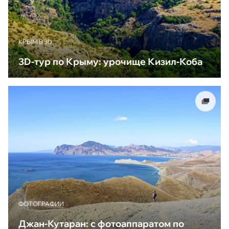
КРЫМ В 3D
3D-тур по Крыму: урочище Кизил-Коба
ФОТОГРАФИИ
Джан-Кутаран: с фотоаппаратом по