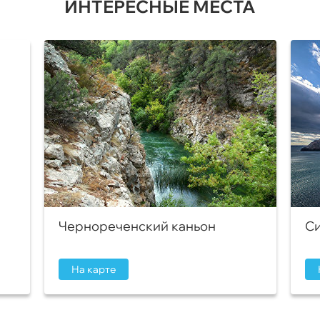
ИНТЕРЕСНЫЕ МЕСТА
Чернореченский каньон
Си
На карте