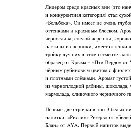
Лидером среди красных вин (это наи
и конкурентная категория) стал сухо
«Бельбека». Он имеет не очень глуб
оттенками и красивым блеском. Аро
чернослива, спелой черешни, корочк
пастилы из черники, имеет оттенки 
тройку лучших в этом сегменте эксп
образец от Крыма – «Пти Вердо» от V
чёрным рубиновым цветом с фиолет
и плотными слёзками. Аромат густой
из черноплодной рябины, шоколада, 
мармелада, сливочного черничного п
Первые две строчки в топ-3 белых в
напитки: «Рислинг Резерв» от «Бел
Блан» от AYA. Первый напиток выде