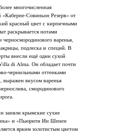
более многочисленная
й «Каберне-Совиньон Резерв» от
окий красный цвет с кирпичными
мат раскрывается нотами
и черносмородинового варенья,
лакрицы, подлеска и специй. В
ерты внесли ещё один сухой
illa di Alma. Он обладает почти
ово-чернильными оттенками
, выражен вкусом варенья
чернослива, смородинового
ирога.
ин заняли крымские сухие
ьбека» и «Пьюрити Ин Шенен
ляется ярким золотистым цветом