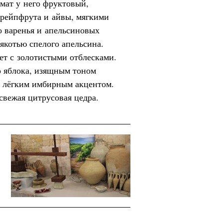
мат у него фруктовый,
грейпфрута и айвы, мягкими
о варенья и апельсиновых
якотью спелого апельсина.
ет с золотистыми отблесками.
о яблока, изящным тоном
и лёгким имбирным акцентом.
свежая цитрусовая цедра.