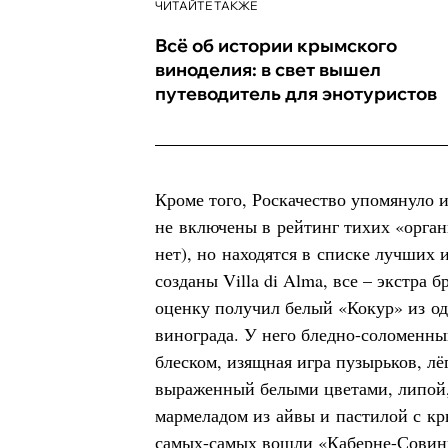
ЧИТАЙТЕ ТАКЖЕ
Всё об истории крымского
виноделия: в свет вышел
путеводитель для энотуристов
Кроме того, Роскачество упомянуло 
не включены в рейтинг тихих «орган
нет), но находятся в списке лучших 
созданы Villa di Alma, все – экстра
оценку получил белый «Кокур» из о
винограда. У него бледно-соломенны
блеском, изящная игра пузырьков, лё
выраженный белыми цветами, липой,
мармеладом из айвы и пастилой с к
самых-самых вошли «Каберне-Совинь