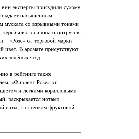
х вин эксперты присудили сухому
обладает насыщенным
ом муската со взрывными тонами
 персикового сиропа и цитрусов.
н – «Розе» от торговой марки
й цвет. В аромате присутствуют
ких зелёных ягод.
ино в рейтинге также
лем: «Фиолент Розе» от
 цветом и лёгкими коралловыми
ый, раскрывается нотами
ой ваты, с оттенком фруктовой