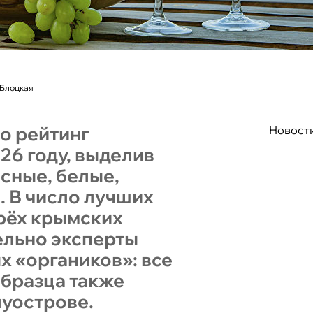
 Блоцкая
о рейтинг
Новост
26 году, выделив
асные, белые,
. В число лучших
рёх крымских
ельно эксперты
х «органиков»: все
образца также
луострове.