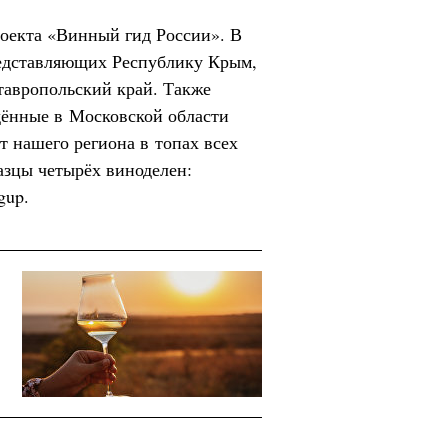
роекта «Винный гид России». В
редставляющих Республику Крым,
тавропольский край. Также
дённые в Московской области
т нашего региона в топах всех
азцы четырёх виноделен:
gup.