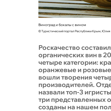
Виноград и бокалы с вином
©
Туристический портал Республики Крым, Юлия
Роскачество составил
органических вин в 20
четыре категории: кр
оранжевые и розовые
вошли творения четы
производителей. Отд
назвали топ-3 игристы
три представленных 
созданы на нашем по