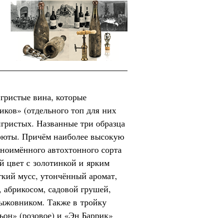
игристые вина, которые
иков» (отдельного топ для них
игристых. Названные три образца
 брюты. Причём наиболее высокую
дноимённого автохтонного сорта
й цвет с золотинкой и ярким
гкий мусс, утончённый аромат,
 абрикосом, садовой грушей,
рыжовником. Также в тройку
он» (розовое) и «Эн Баррик»