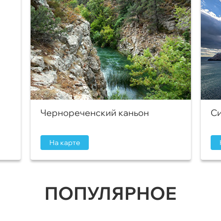
Чернореченский каньон
Си
На карте
ПОПУЛЯРНОЕ