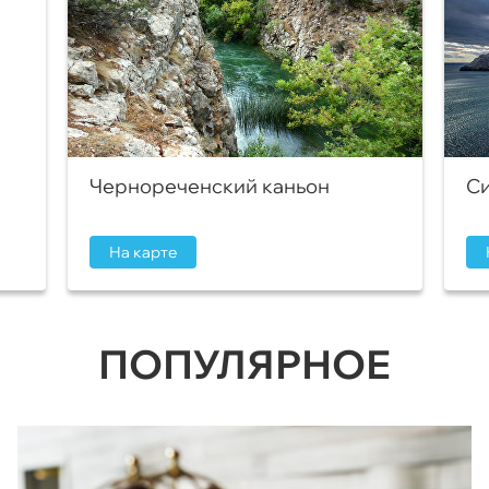
Чернореченский каньон
Си
На карте
ПОПУЛЯРНОЕ