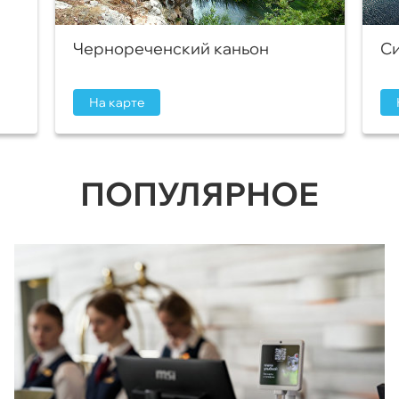
Чернореченский каньон
Си
На карте
ПОПУЛЯРНОЕ