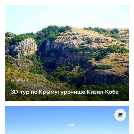
КРЫМ В 3D
3D-тур по Крыму: урочище Кизил-Коба