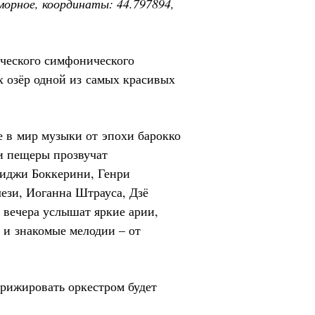
морное, координаты: 44.797894,
ческого симфонического
 озёр одной из самых красивых
е в мир музыки от эпохи барокко
и пещеры прозвучат
иджи Боккерини, Генри
ези, Иоганна Штрауса, Дзё
 вечера услышат яркие арии,
 и знакомые мелодии – от
рижировать оркестром будет