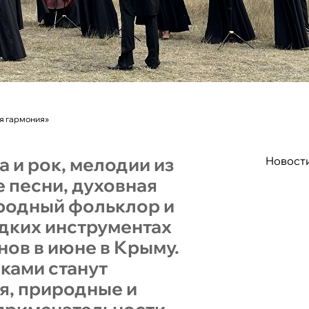
я гармония»
а и рок, мелодии из
Новост
 песни, духовная
ародный фольклор и
едких инструментах
нов в июне в Крыму.
ками станут
я, природные и