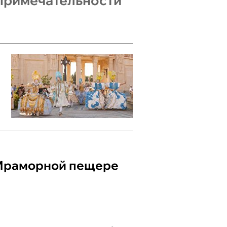
примечательности
 Мраморной пещере