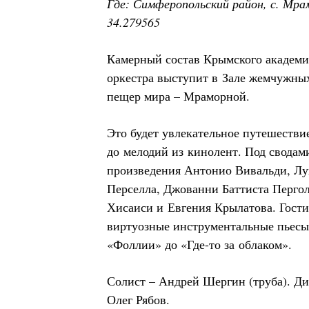
Где: Симферопольский район, с. Мра
34.279565
Камерный состав Крымского академи
оркестра выступит в Зале жемчужных
пещер мира – Мраморной.
Это будет увлекательное путешестви
до мелодий из кинолент. Под сводам
произведения Антонио Вивальди, Лу
Перселла, Джованни Баттиста Пергол
Хисаиси и Евгения Крылатова. Гости
виртуозные инструментальные пьесы
«Фоллии» до «Где-то за облаком».
Солист – Андрей Шергин (труба). Ди
Олег Рябов.