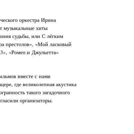
ческого оркестра Ирина
т музыкальные хиты
ния судьбы, или С лёгким
ра престолов», «Мой ласковый
43», «Ромео и Джульетта»
ильмов вместе с нами
щере, где великолепная акустика
гранность такого загадочного
игласили организаторы.