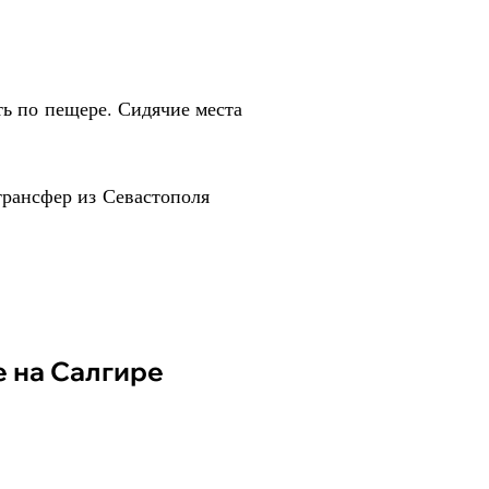
ть по пещере. Сидячие места
трансфер из Севастополя
е на Салгире