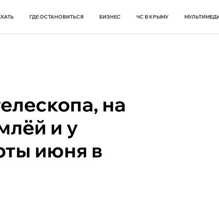
ЕХАТЬ
ГДЕ ОСТАНОВИТЬСЯ
БИЗНЕС
ЧС В КРЫМУ
МУЛЬТИМЕД
елескопа, на
млёй и у
рты июня в