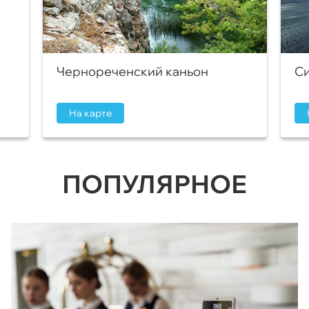
Чернореченский каньон
Си
На карте
ПОПУЛЯРНОЕ