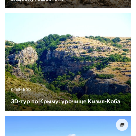
КРЫМ В 3D
3D-тур по Крыму: урочище Кизил-Коба