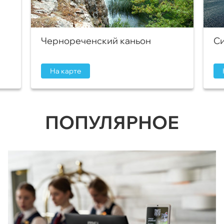
Чернореченский каньон
Си
На карте
ПОПУЛЯРНОЕ