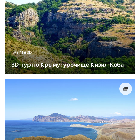
КРЫМ В 3D
3D-тур по Крыму: урочище Кизил-Коба