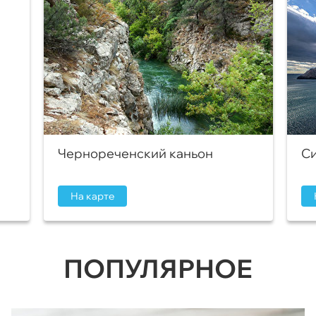
Чернореченский каньон
Си
На карте
ПОПУЛЯРНОЕ