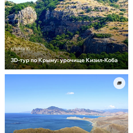
КРЫМ В 3D
3D-тур по Крыму: урочище Кизил-Коба