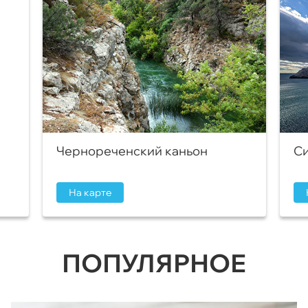
Чернореченский каньон
Си
На карте
ПОПУЛЯРНОЕ