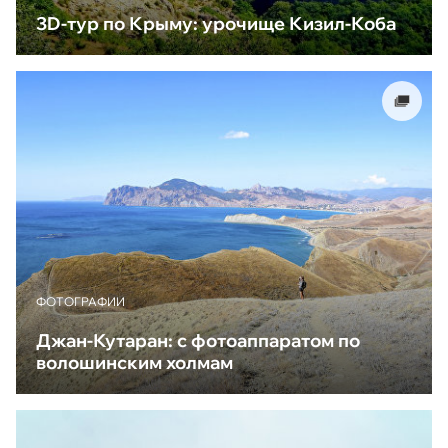
3D-тур по Крыму: урочище Кизил-Коба
ФОТОГРАФИИ
Джан-Кутаран: с фотоаппаратом по
волошинским холмам